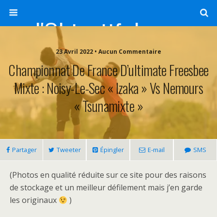
l'Objectif de Clairette
23 Avril 2022 • Aucun Commentaire
Championnat De France D’ultimate Freesbee
Mixte : Noisy-Le-Sec « Izaka » Vs Nemours
« Tsunamixte »
Partager
Tweeter
Épingler
E-mail
SMS
(Photos en qualité réduite sur ce site pour des raisons
de stockage et un meilleur défilement mais j’en garde
les originaux
)