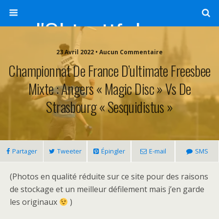
l'Objectif de Clairette
23 Avril 2022 • Aucun Commentaire
Championnat De France D’ultimate Freesbee
Mixte : Angers « Magic Disc » Vs De
Strasbourg « Sesquidistus »
Partager
Tweeter
Épingler
E-mail
SMS
(Photos en qualité réduite sur ce site pour des raisons
de stockage et un meilleur défilement mais j’en garde
les originaux
)