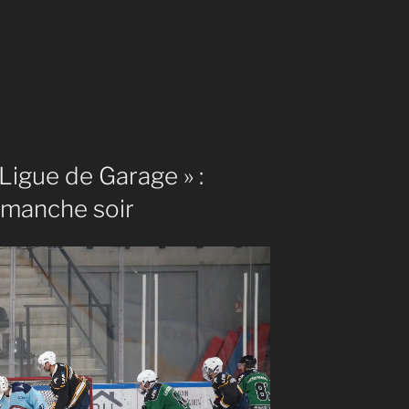
Ligue de Garage » :
imanche soir
nt