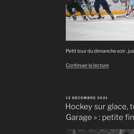
Petit tour du dimanche soir , jus
de
Continuer la lecture
« Hockey
sur
glace
« Ligue
PUBLIÉ
12 DÉCEMBRE 2021
de
LE
Hockey sur glace, t
Garage »
Garage » : petite fina
:
entraîneme
du