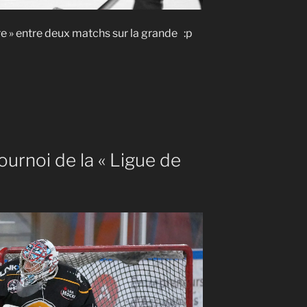
oire » entre deux matchs sur la grande :p
nt
ournoi de la « Ligue de
D