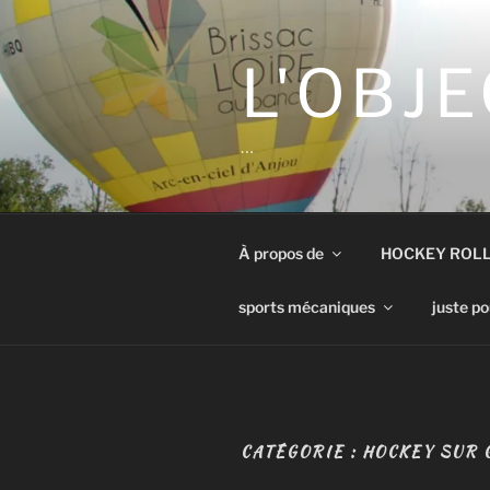
Aller
au
contenu
L'OBJE
principal
…
À propos de
HOCKEY ROL
sports mécaniques
juste po
CATÉGORIE :
HOCKEY SUR 