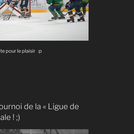
te pour le plaisir :p
ournoi de la « Ligue de
le ! ;)
nt