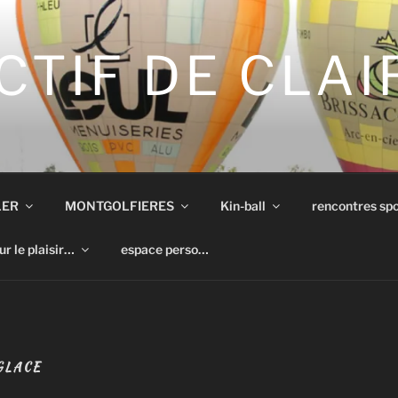
CTIF DE CLA
LER
MONTGOLFIERES
Kin-ball
rencontres spo
ur le plaisir…
espace perso…
GLACE