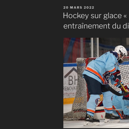
PUBLIÉ
20 MARS 2022
LE
Hockey sur glace « 
entraînement du d