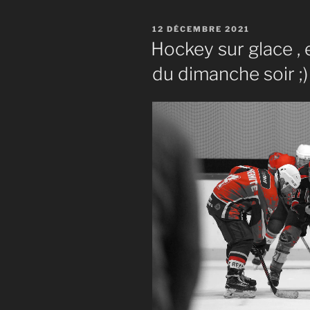
glace,
tournoi
PUBLIÉ
12 DÉCEMBRE 2021
de
LE
Hockey sur glace , 
la
du dimanche soir ;)
« Ligue
de
Garage »
:
petite
finale
!
»