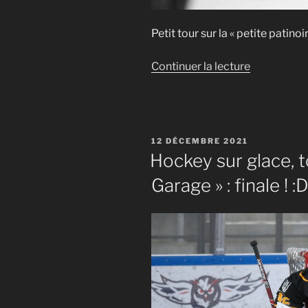
Petit tour sur la « petite patin
de
Continuer la lecture
« Hockey
sur
glace
,
PUBLIÉ
12 DÉCEMBRE 2021
entraîneme
LE
Hockey sur glace, t
des
Garage » : finale ! :
Loisirs
du
dimanche
soir
»