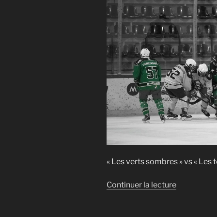
dimanche
soir »
« Les verts sombres » vs « Les t
de
Continuer la lecture
« Hockey
sur