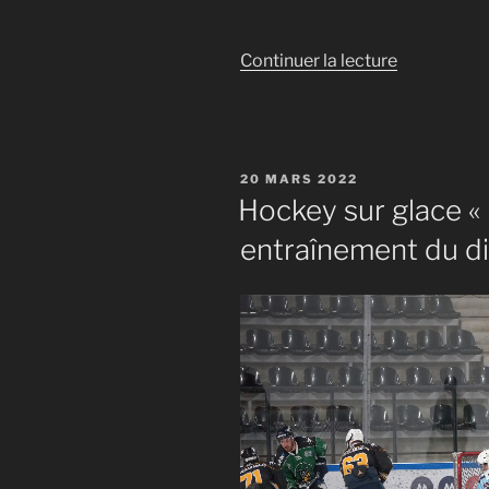
de
Continuer la lecture
« Hockey
sur
glace
« Ligue
PUBLIÉ
20 MARS 2022
de
LE
Hockey sur glace « 
Garage »
entraînement du d
:
entraîneme
du
dimanche
soir »