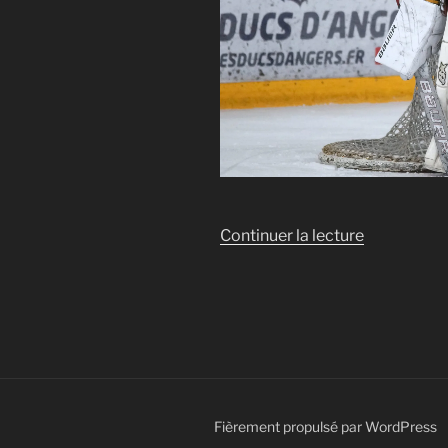
de
Continuer la lecture
« Hockey
sur
glace,
tournoi
de
la
« Ligue
de
Fièrement propulsé par WordPress