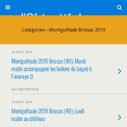
l'Objectif de Clairette
Catégories ›
Montgolfiade Brissac 2019
20 AOÛT 2019
Montgolfiade 2019 Brissac (49), Mardi
matin accompagner les ballons de Juigné à
Faveraye :D
AUCUNE RÉPONSE
19 AOÛT 2019
Montgolfiade 2019 Brissac (49), Lundi
matin au château