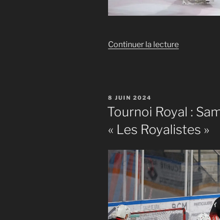
de
Continuer la lecture
« Tournoi
Royal
:
Sam
PUBLIÉ
8 JUIN 2024
19h
LE
Tournoi Royal : Sam
« Les
« Les Royalistes »
Mouchoirs
de
PatMo »
vs
« Les
Tireurs
2L » »