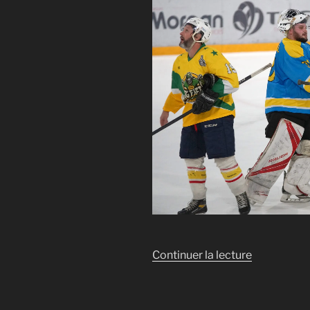
Royalistes »
de
Continuer la lecture
« Tournoi
Royal
: