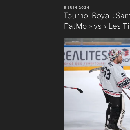
PUBLIÉ
8 JUIN 2024
LE
Tournoi Royal : Sa
PatMo » vs « Les Ti