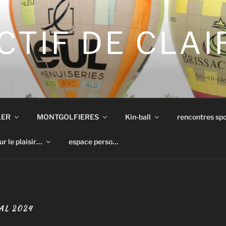
CTIF DE CLA
LER
MONTGOLFIERES
Kin-ball
rencontres spo
ur le plaisir…
espace perso…
AL 2024