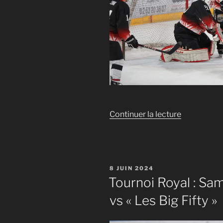
de
Continuer la lecture
« Tournoi
Royal
:
Sam
PUBLIÉ
8 JUIN 2024
18h
LE
Tournoi Royal : Sam
« Les
vs « Les Big Fifty »
Cabots »
vs
« Les