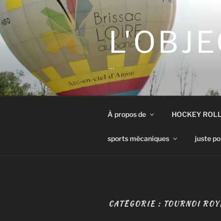
Aller
au
contenu
L'OBJE
principal
…
À propos de
HOCKEY ROL
sports mécaniques
juste po
CATÉGORIE :
TOURNOI ROY