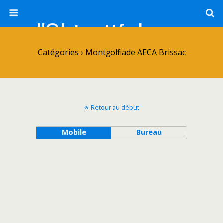
l'Objectif de Clairette
Catégories ›
Montgolfiade AECA Brissac
Retour au début
Mobile
Bureau