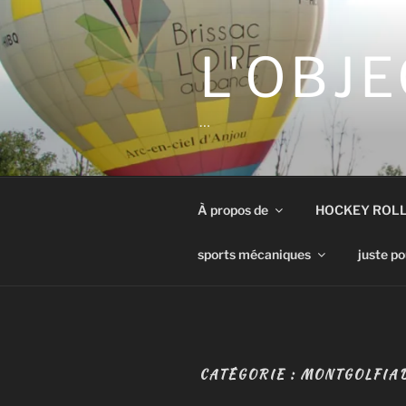
Aller
au
contenu
L'OBJE
principal
…
À propos de
HOCKEY ROL
sports mécaniques
juste po
CATÉGORIE :
MONTGOLFIAD