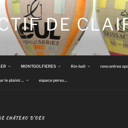
CTIF DE CLA
LER
MONTGOLFIERES
Kin-ball
rencontres spo
ur le plaisir…
espace perso…
E CHÂTEAU D’OEX