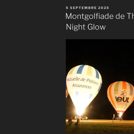
PUBLIÉ
5 SEPTEMBRE 2025
LE
Montgolfiade de Tho
Night Glow