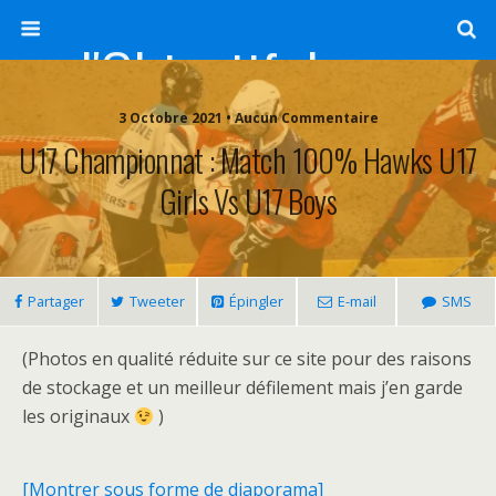
l'Objectif de Clairette
3 Octobre 2021 • Aucun Commentaire
U17 Championnat : Match 100% Hawks U17
Girls Vs U17 Boys
Partager
Tweeter
Épingler
E-mail
SMS
(Photos en qualité réduite sur ce site pour des raisons
de stockage et un meilleur défilement mais j’en garde
les originaux
)
[Montrer sous forme de diaporama]