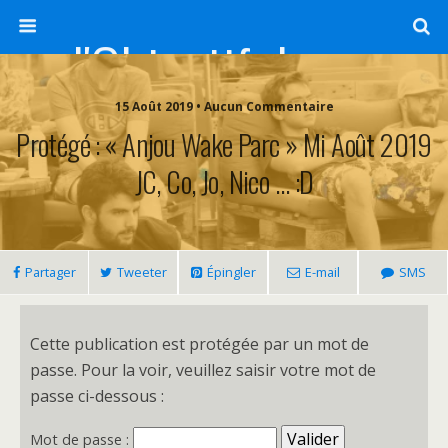
l'Objectif de Clairette
15 Août 2019 • Aucun Commentaire
Protégé : « Anjou Wake Parc » Mi Août 2019
JC, Co, Jo, Nico … :D
Partager
Tweeter
Épingler
E-mail
SMS
Cette publication est protégée par un mot de
passe. Pour la voir, veuillez saisir votre mot de
passe ci-dessous :
Mot de passe :