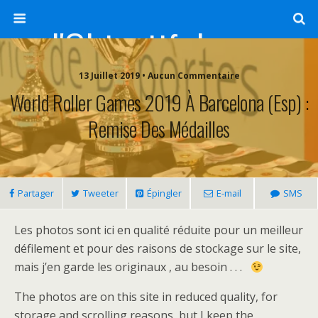
l'Objectif de Clairette
13 Juillet 2019 • Aucun Commentaire
World Roller Games 2019 À Barcelona (Esp) :
Remise Des Médailles
Partager
Tweeter
Épingler
E-mail
SMS
Les photos sont ici en qualité réduite pour un meilleur
défilement et pour des raisons de stockage sur le site,
mais j’en garde les originaux , au besoin . . .
The photos are on this site in reduced quality, for
storage and scrolling reasons, but I keep the