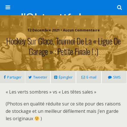
l'Objectif de Clairette
12 Décembre 2021 • Aucun Commentaire
Hockey Sur Glace, Tournoi De La « Ligue De
Garage » : Petite Finale ! ;)
Partager
Tweeter
Épingler
E-mail
SMS
« Les verts sombres » vs « Les têtes sales »
(Photos en qualité réduite sur ce site pour des raisons
de stockage et un meilleur défilement mais j’en garde
les originaux
)