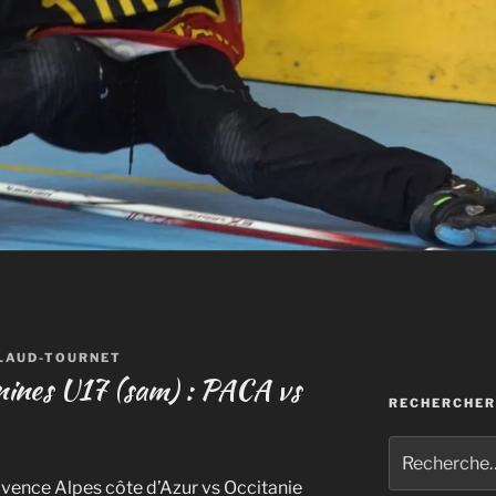
ILAUD-TOURNET
inines U17 (sam) : PACA vs
RECHERCHER
Recherche
pour
ence Alpes côte d’Azur vs Occitanie
: