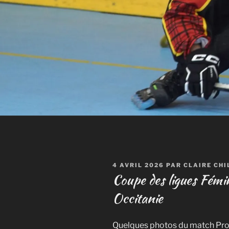
PUBLIÉ
4 AVRIL 2026
PAR
CLAIRE CH
LE
Coupe des ligues Fém
Occitanie
Quelques photos du match Prov