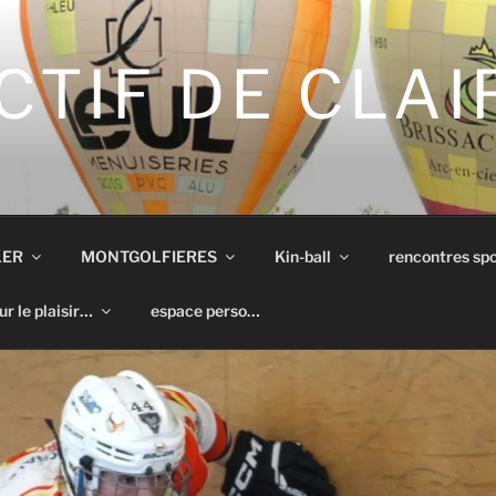
CTIF DE CLA
LER
MONTGOLFIERES
Kin-ball
rencontres spo
ur le plaisir…
espace perso…