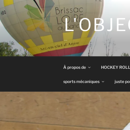
Aller
au
contenu
L'OBJE
principal
…
À propos de
HOCKEY ROL
sports mécaniques
juste po