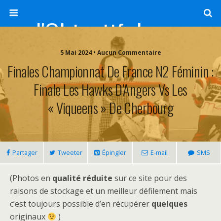
l'Objectif de Clairette
5 Mai 2024 • Aucun Commentaire
Finales Championnat De France N2 Féminin :
Finale Les Hawks D’Angers Vs Les
« Viqueens » De Cherbourg
Partager
Tweeter
Épingler
E-mail
SMS
(Photos en
qualité réduite
sur ce site pour des
raisons de stockage et un meilleur défilement mais
c’est toujours possible d’en récupérer
quelques
originaux
)