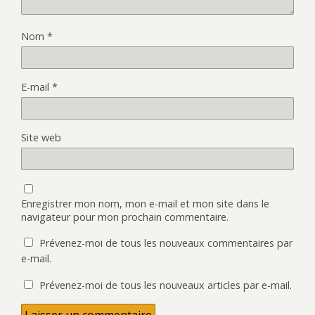
v
u
e
v
l
e
l
l
Nom
*
e
l
f
e
e
f
n
e
ê
n
E-mail
*
t
ê
r
t
e
r
)
e
)
Site web
Enregistrer mon nom, mon e-mail et mon site dans le
navigateur pour mon prochain commentaire.
Prévenez-moi de tous les nouveaux commentaires par
e-mail.
Prévenez-moi de tous les nouveaux articles par e-mail.