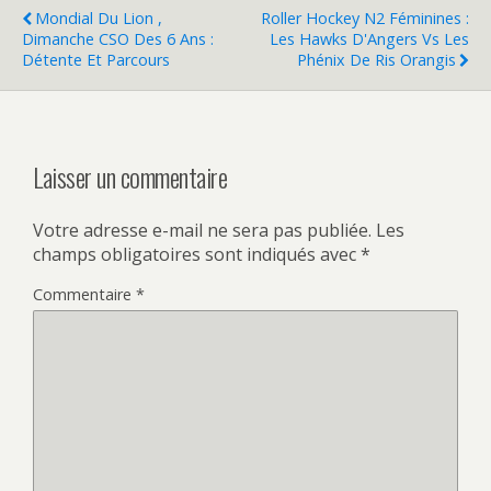
r
r
p
p
Mondial Du Lion ,
Roller Hockey N2 Féminines :
a
a
Dimanche CSO Des 6 Ans :
Les Hawks D'Angers Vs Les
r
r
t
t
Détente Et Parcours
Phénix De Ris Orangis
a
a
g
g
e
e
r
r
s
s
u
u
r
r
Laisser un commentaire
T
F
w
a
i
c
t
e
Votre adresse e-mail ne sera pas publiée.
Les
t
b
e
o
champs obligatoires sont indiqués avec
*
r
o
(
k
o
(
Commentaire
*
u
o
v
u
r
v
e
r
d
e
a
d
n
a
s
n
u
s
n
u
e
n
n
e
o
n
u
o