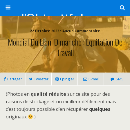
l'Objectif de Clairette
22 Octobre 2023 • Aucun Commentaire
Mondial Du Lion, Dimanche : Équitation De
Travail
Partager
Tweeter
Épingler
E-mail
SMS
(Photos en
qualité réduite
sur ce site pour des
raisons de stockage et un meilleur défilement mais
c’est toujours possible d’en récupérer
quelques
originaux
)