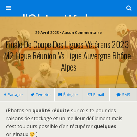
l'Objectif de Clairette
29 Avril 2023 • Aucun Commentaire
Finale De Coupe Des Ligues Vétérans 2023 :
M2 Ligue Réunion Vs Ligue Auvergne Rhône-
Alpes
Partager
Tweeter
Épingler
E-mail
SMS
(Photos en
qualité réduite
sur ce site pour des
raisons de stockage et un meilleur défilement mais
c’est toujours possible d’en récupérer
quelques
originaux
)