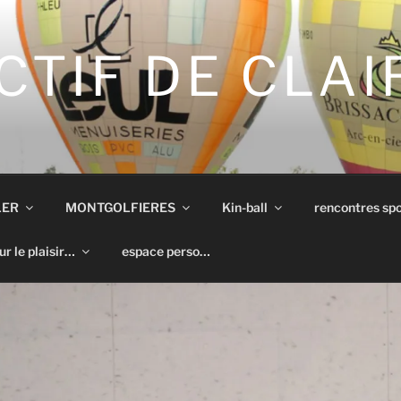
CTIF DE CLA
LER
MONTGOLFIERES
Kin-ball
rencontres spo
ur le plaisir…
espace perso…