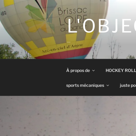
Aller
au
contenu
L'OBJE
principal
…
À propos de
HOCKEY ROL
sports mécaniques
juste po