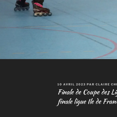
PUBLIÉ
10 AVRIL 2023
PAR
CLAIRE CH
LE
Finale de Coupe des L
finale ligue Ile de Fr