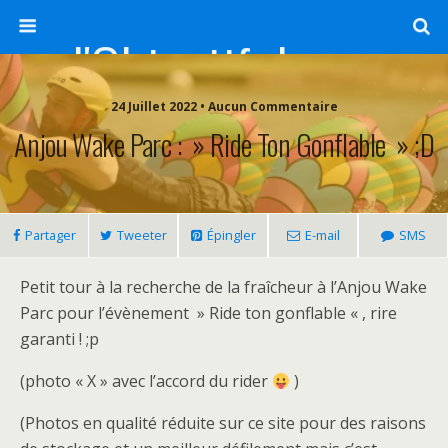
l'Objectif de Clairette
24 Juillet 2022 • Aucun Commentaire
Anjou Wake Parc : » Ride Ton Gonflable » ;D
Partager
Tweeter
Épingler
E-mail
SMS
Petit tour à la recherche de la fraîcheur à l’Anjou Wake
Parc pour l’évènement » Ride ton gonflable « , rire
garanti ! ;p
(photo « X » avec l’accord du rider
)
(Photos en qualité réduite sur ce site pour des raisons