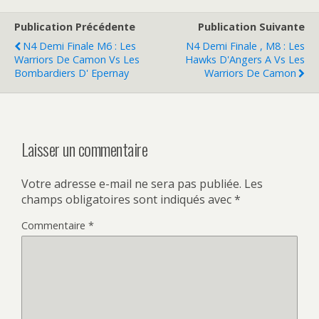
r
v
e
r
d
e
Publication Précédente
Publication Suivante
a
d
n
a
N4 Demi Finale M6 : Les
N4 Demi Finale , M8 : Les
s
n
Warriors De Camon Vs Les
Hawks D'Angers A Vs Les
u
s
n
u
Bombardiers D' Epernay
Warriors De Camon
e
n
n
e
o
n
u
o
v
u
e
v
l
e
Laisser un commentaire
l
l
e
l
f
e
e
f
n
e
Votre adresse e-mail ne sera pas publiée.
Les
ê
n
champs obligatoires sont indiqués avec
*
t
ê
r
t
e
r
Commentaire
*
)
e
)