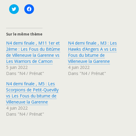
C
C
l
l
i
i
q
q
u
u
e
e
z
z
Sur le même thème
p
p
o
o
N4 demi finale , M11 1er et
N4 demi finale , M3 : Les
u
u
r
r
2ème : Les Fous du Bitûme
Hawks d’Angers A vs Les
p
p
de Villeneuve la Garenne vs
Fous du bitume de
a
a
r
r
Les Warriors de Camon
Villeneuve la Garenne
t
t
5 juin 2022
4 juin 2022
a
a
g
g
Dans "N4 / Prénat"
Dans "N4 / Prénat"
e
e
r
r
s
s
N4 demi finale , M5 : Les
u
u
Scorpions de Petit-Quevilly
r
r
T
F
vs Les Fous du bitume de
w
a
Villeneuve la Garenne
i
c
t
e
4 juin 2022
t
b
Dans "N4 / Prénat"
e
o
r
o
(
k
o
(
u
o
v
u