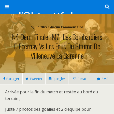
l'Objectif de Clairette
5 Juin 2022 • Aucun Commentaire
N4 Demi Finale , M7 : Les Bombardiers
D’Epernay Vs Les Fous Du Bitume De
Villeneuve La Garenne
Partager
Tweeter
Épingler
E-mail
SMS
Arrivée pour la fin du match et restée au bord du
terrain ,
Juste 7 photos des goalies et 2 d’équipe pour