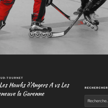
AUD-TOURNET
 Les Hawks d’Angers A vs Les
RECHERCHER
leneuve la Garenne
Recherche
pour
: