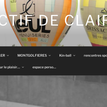
CTIF DE CLA
LER
MONTGOLFIERES
Kin-ball
rencontres spo
ur le plaisir…
espace perso…