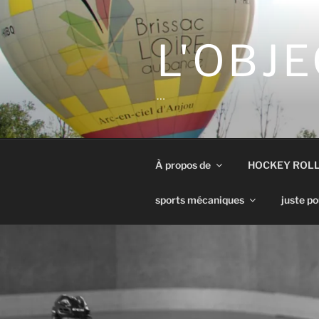
Aller
au
contenu
L'OBJE
principal
…
À propos de
HOCKEY ROL
sports mécaniques
juste po