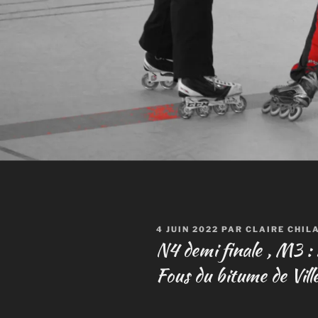
PUBLIÉ
4 JUIN 2022
PAR
CLAIRE CHIL
LE
N4 demi finale , M3 :
Fous du bitume de Vil