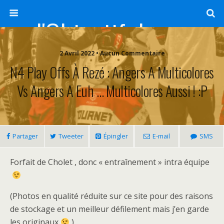
l'Objectif de Clairette
2 Avril 2022 • Aucun Commentaire
N4 Play Offs À Rezé : Angers A Multicolores
Vs Angers A Euh … Multicolores Aussi ! :P
Partager
Tweeter
Épingler
E-mail
SMS
Forfait de Cholet , donc « entraînement » intra équipe
(Photos en qualité réduite sur ce site pour des raisons
de stockage et un meilleur défilement mais j’en garde
les originaux
)