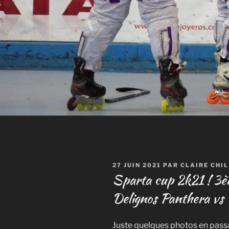
PUBLIÉ
27 JUIN 2021
PAR
CLAIRE CHI
LE
Sparta cup 2k21 ! 3è
Delignos Panthera vs 
Juste quelques photos en passan