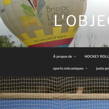
Aller
au
contenu
L'OBJE
principal
…
À propos de
HOCKEY ROL
sports mécaniques
juste po