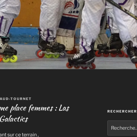
LAUD-TOURNET
me place femmes : Las
RECHERCHER
Galactics
Recherche
pour
t sur ce terrain ,
: