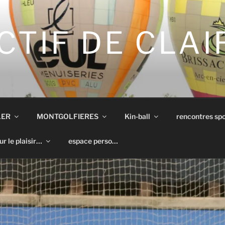
CTIF DE CLA
LER
MONTGOLFIERES
Kin-ball
rencontres spo
ur le plaisir…
espace perso…