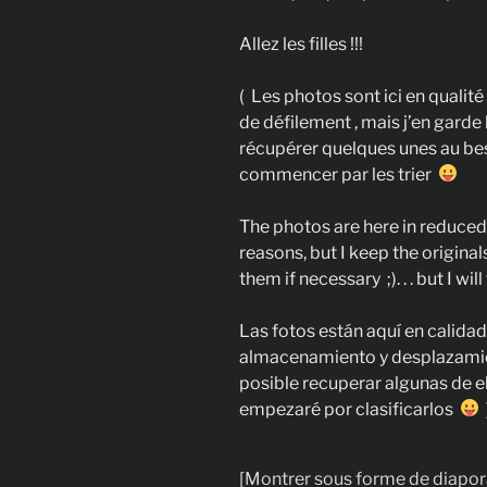
Allez les filles !!!
( Les photos sont ici en qualit
de défilement , mais j’en garde 
récupérer quelques unes au b
commencer par les trier
The photos are here in reduced 
reasons, but I keep the original
them if necessary ;). . . but I wi
Las fotos están aquí en calida
almacenamiento y desplazamien
posible recuperar algunas de ell
empezaré por clasificarlos
[Montrer sous forme de diapo