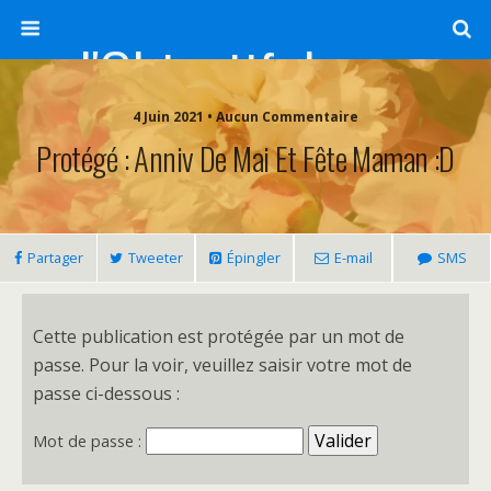
l'Objectif de Clairette
4 Juin 2021 • Aucun Commentaire
Protégé : Anniv De Mai Et Fête Maman :D
Partager
Tweeter
Épingler
E-mail
SMS
Cette publication est protégée par un mot de
passe. Pour la voir, veuillez saisir votre mot de
passe ci-dessous :
Mot de passe :