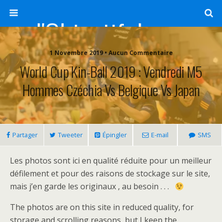
l'Objectif de Clairette
1 Novembre 2019 • Aucun Commentaire
World Cup Kin-Ball 2019 : Vendredi M5
Hommes Czéchia Vs Belgique Vs Japan
Partager
Tweeter
Épingler
E-mail
SMS
Les photos sont ici en qualité réduite pour un meilleur
défilement et pour des raisons de stockage sur le site,
mais j’en garde les originaux , au besoin . . .
The photos are on this site in reduced quality, for
storage and scrolling reasons, but I keep the