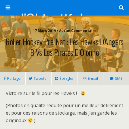
l'Objectif de Clairette
17 Mars 2019 • Aucun Commentaire
Roller Hockey Pré-Nat : Les Hawks D’Angers
B Vs Les Pirates D’Olonne
Partager
Tweeter
Épingler
E-mail
SMS
Victoire sur le fil pour les Hawks !
(Photos en qualité réduite pour un meilleur défilement
et pour des raisons de stockage, mais j’en garde les
originaux
)