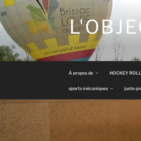
Aller
au
contenu
L'OBJE
principal
…
À propos de
HOCKEY ROL
sports mécaniques
juste po