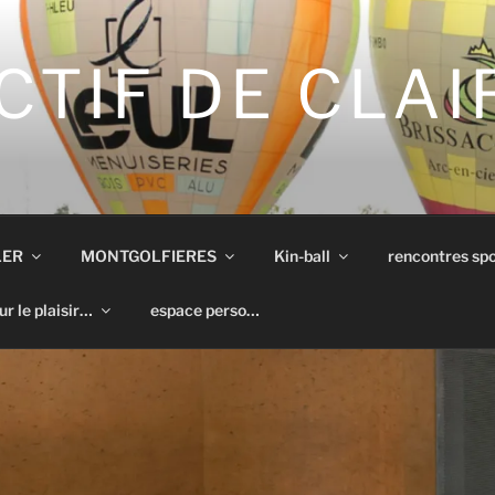
CTIF DE CLA
LER
MONTGOLFIERES
Kin-ball
rencontres spo
ur le plaisir…
espace perso…