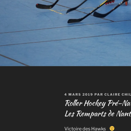
PUBLIÉ
4 MARS 2019
PAR
CLAIRE CHI
LE
Roller Hockey Pré-Nat
Les Remparts de Nant
Victoire des Hawks