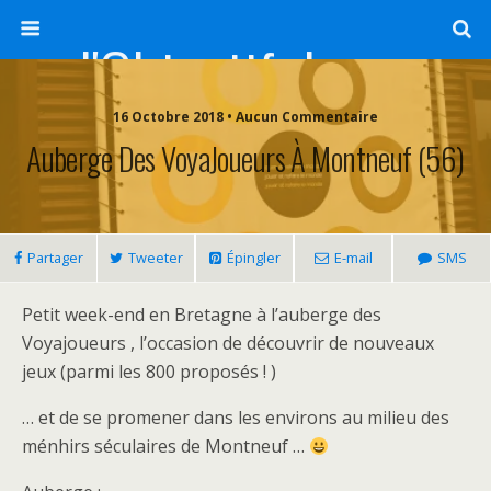
l'Objectif de Clairette
16 Octobre 2018 • Aucun Commentaire
Auberge Des VoyaJoueurs À Montneuf (56)
Partager
Tweeter
Épingler
E-mail
SMS
Petit week-end en Bretagne à l’auberge des
Voyajoueurs , l’occasion de découvrir de nouveaux
jeux (parmi les 800 proposés ! )
… et de se promener dans les environs au milieu des
ménhirs séculaires de Montneuf …