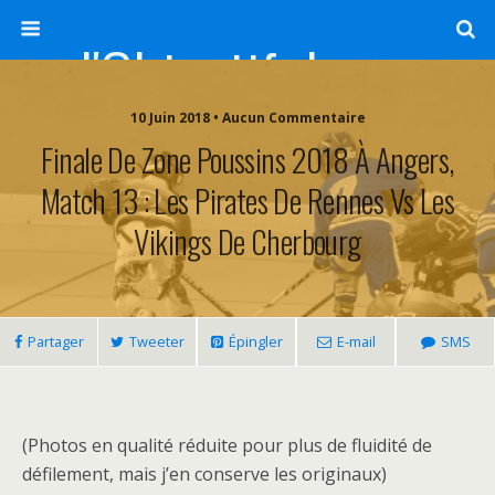
l'Objectif de Clairette
10 Juin 2018 • Aucun Commentaire
Finale De Zone Poussins 2018 À Angers,
Match 13 : Les Pirates De Rennes Vs Les
Vikings De Cherbourg
Partager
Tweeter
Épingler
E-mail
SMS
(Photos en qualité réduite pour plus de fluidité de
défilement, mais j’en conserve les originaux)