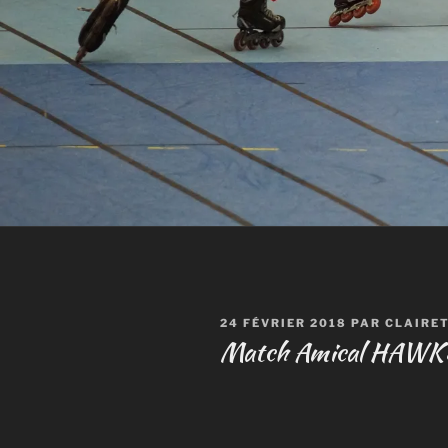
PUBLIÉ
24 FÉVRIER 2018
PAR
CLAIRE
LE
Match Amical HAWKS