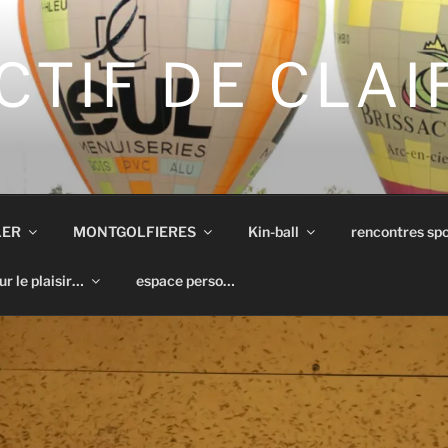
CTIF DE CLA
LER
MONTGOLFIERES
Kin-ball
rencontres spo
ur le plaisir…
espace perso…