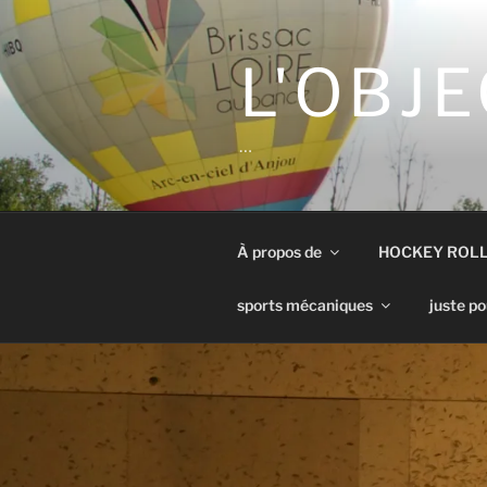
Aller
au
contenu
L'OBJE
principal
…
À propos de
HOCKEY ROL
sports mécaniques
juste po