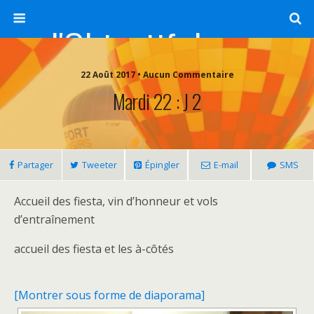
l'Objectif de Clairette
22 Août 2017 • Aucun Commentaire
Mardi 22 : J 2
Partager
Tweeter
Épingler
E-mail
SMS
Accueil des fiesta, vin d’honneur et vols
d’entraînement
accueil des fiesta et les à-côtés
[Montrer sous forme de diaporama]