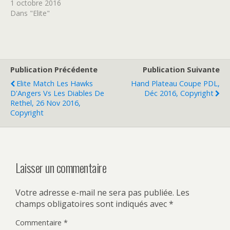
T
F
1 octobre 2016
w
a
Dans "Elite"
i
c
t
e
t
b
e
o
r
o
(
k
o
(
u
o
v
u
Publication Précédente
Publication Suivante
r
v
e
r
Elite Match Les Hawks
Hand Plateau Coupe PDL,
d
e
D'Angers Vs Les Diables De
Déc 2016, Copyright
a
d
n
a
Rethel, 26 Nov 2016,
s
n
Copyright
u
s
n
u
e
n
n
e
o
n
u
o
v
u
e
v
Laisser un commentaire
l
e
l
l
e
l
f
e
Votre adresse e-mail ne sera pas publiée.
Les
e
f
n
e
champs obligatoires sont indiqués avec
*
ê
n
t
ê
r
t
Commentaire
*
e
r