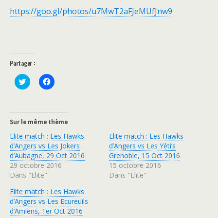
https://goo.gl/photos/u7MwT2aFJeMUfJnw9
Partager :
C
C
l
l
i
i
q
q
u
u
e
e
z
z
Sur le même thème
p
p
o
o
Elite match : Les Hawks
Elite match : Les Hawks
u
u
r
r
d’Angers vs Les Jokers
d’Angers vs Les Yéti’s
p
p
d’Aubagne, 29 Oct 2016
Grenoble, 15 Oct 2016
a
a
r
r
29 octobre 2016
15 octobre 2016
t
t
Dans "Elite"
Dans "Elite"
a
a
g
g
e
e
Elite match : Les Hawks
r
r
s
s
d’Angers vs Les Ecureuils
u
u
d’Amiens, 1er Oct 2016
r
r