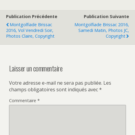
v
u
r
v
e
r
d
e
Publication Précédente
Publication Suivante
a
d
n
a
Montgolfiade Brissac
Montgolfiade Brissac 2016,
s
n
2016, Vol Vendredi Soir,
Samedi Matin, Photos JC,
u
s
n
u
Photos Claire, Copyright
Copyright
e
n
n
e
o
n
u
o
v
u
e
v
l
e
Laisser un commentaire
l
l
e
l
f
e
e
f
n
e
Votre adresse e-mail ne sera pas publiée.
Les
ê
n
champs obligatoires sont indiqués avec
*
t
ê
r
t
e
r
Commentaire
*
)
e
)