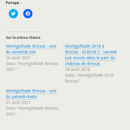
Partager :
C
C
l
l
i
i
q
q
u
u
e
e
z
z
Sur le même thème
p
p
o
o
Montgolfiade Brissac : vols
Montgolfiade 2018 à
u
u
r
r
du vendredi soir
Brissac : ALBUM 5 : samedi
p
p
20 août 2021
soir envols dans le parc du
a
a
r
r
Dans "montgolfiade Brissac
château de Brissac
t
t
2021"
18 août 2018
a
a
g
g
Dans "Montgolfiade 2018
e
e
r
r
Brissac"
s
s
u
u
Montgolfiade Brissac : vols
r
r
T
F
du samedi matin
w
a
21 août 2021
i
c
t
e
Dans "montgolfiade Brissac
t
b
2021"
e
o
r
o
(
k
o
(
u
o