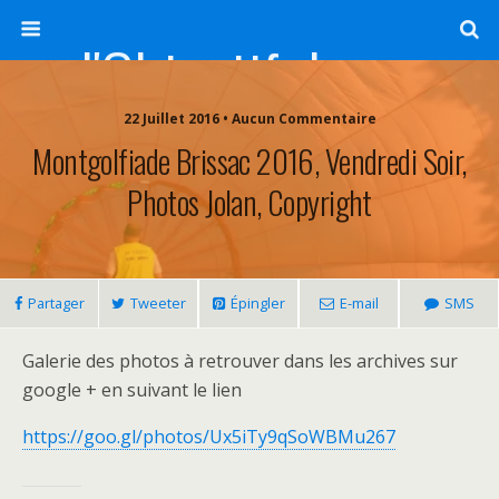
l'Objectif de Clairette
22 Juillet 2016 • Aucun Commentaire
Montgolfiade Brissac 2016, Vendredi Soir,
Photos Jolan, Copyright
Partager
Tweeter
Épingler
E-mail
SMS
Galerie des photos à retrouver dans les archives sur
google + en suivant le lien
https://goo.gl/photos/Ux5iTy9qSoWBMu267