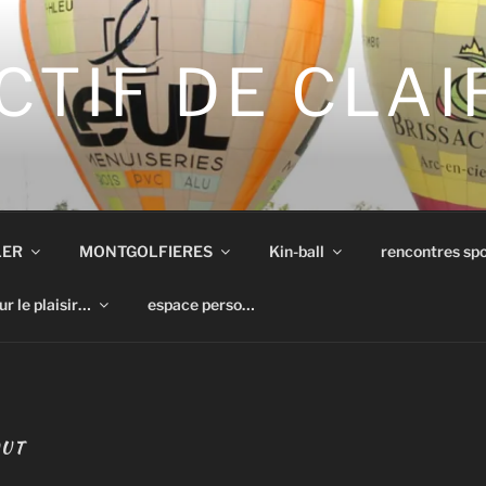
CTIF DE CLA
LER
MONTGOLFIERES
Kin-ball
rencontres spo
ur le plaisir…
espace perso…
OUT