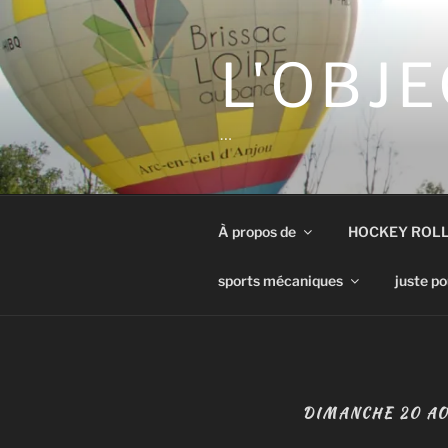
Aller
au
contenu
L'OBJE
principal
…
À propos de
HOCKEY ROL
sports mécaniques
juste po
DIMANCHE 20 A